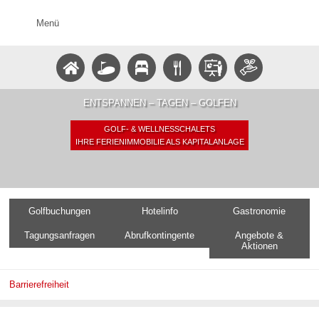
Menü
ENTSPANNEN – TAGEN – GOLFEN
GOLF- & WELLNESSCHALETS
IHRE FERIENIMMOBILIE ALS KAPITALANLAGE
Golfbuchungen
Hotelinfo
Gastronomie
Tagungsanfragen
Abrufkontingente
Angebote &
Aktionen
Barrierefreiheit