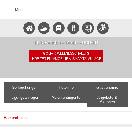
Menü
ENTSPANNEN – TAGEN – GOLFEN
GOLF- & WELLNESSCHALETS
IHRE FERIENIMMOBILIE ALS KAPITALANLAGE
Golfbuchungen
Hotelinfo
Gastronomie
Tagungsanfragen
Abrufkontingente
Angebote &
Aktionen
Barrierefreiheit