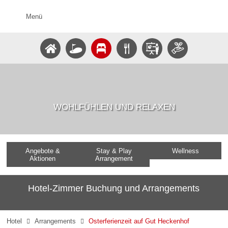
Menü
WOHLFÜHLEN UND RELAXEN
Angebote &
Stay & Play
Wellness
Aktionen
Arrangement
Hotel-Zimmer Buchung und Arrangements
Hotel
Arrangements
Osterferienzeit auf Gut Heckenhof

