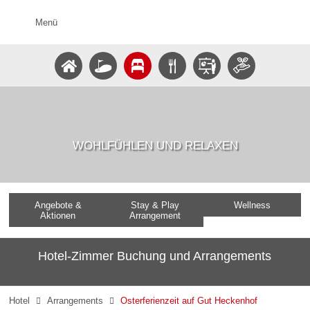
Menü
WOHLFÜHLEN UND RELAXEN
Angebote &
Stay & Play
Wellness
Aktionen
Arrangement
Hotel-Zimmer Buchung und Arrangements
Hotel
Arrangements
Osterferienzeit auf Gut Heckenhof

