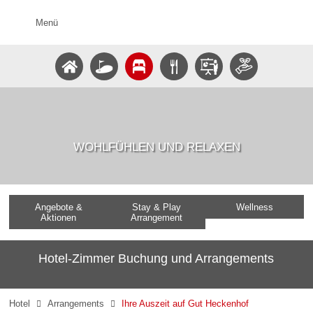
Menü
WOHLFÜHLEN UND RELAXEN
Angebote &
Stay & Play
Wellness
Aktionen
Arrangement
Hotel-Zimmer Buchung und Arrangements
Hotel
Arrangements
Ihre Auszeit auf Gut Heckenhof

