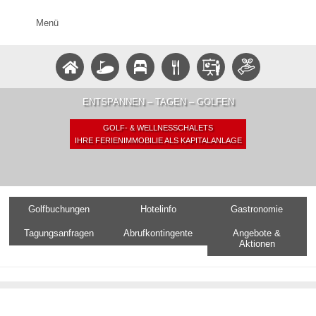
Menü
ENTSPANNEN – TAGEN – GOLFEN
GOLF- & WELLNESSCHALETS
IHRE FERIENIMMOBILIE ALS KAPITALANLAGE
Golfbuchungen
Hotelinfo
Gastronomie
Tagungsanfragen
Abrufkontingente
Angebote &
Aktionen