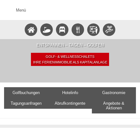
Menü
ENTSPANNEN – TAGEN – GOLFEN
GOLF- & WELLNESSCHALETS
IHRE FERIENIMMOBILIE ALS KAPITALANLAGE
Golfbuchungen
Hotelinfo
Gastronomie
Tagungsanfragen
Abrufkontingente
Angebote &
Aktionen