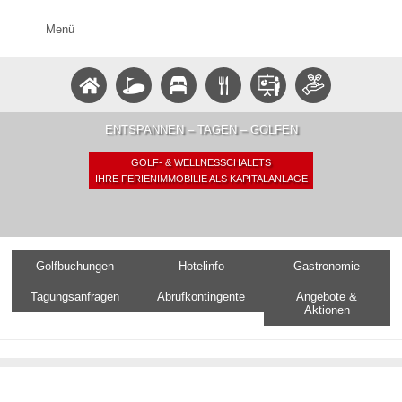
Menü
ENTSPANNEN – TAGEN – GOLFEN
GOLF- & WELLNESSCHALETS
IHRE FERIENIMMOBILIE ALS KAPITALANLAGE
Golfbuchungen
Hotelinfo
Gastronomie
Tagungsanfragen
Abrufkontingente
Angebote &
Aktionen