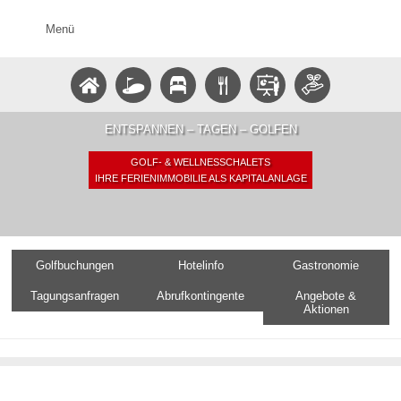
Menü
ENTSPANNEN – TAGEN – GOLFEN
GOLF- & WELLNESSCHALETS
IHRE FERIENIMMOBILIE ALS KAPITALANLAGE
Golfbuchungen
Hotelinfo
Gastronomie
Tagungsanfragen
Abrufkontingente
Angebote &
Aktionen