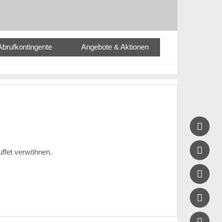
Abrufkontingente
Angebote & Aktionen


uffet verwöhnen.


