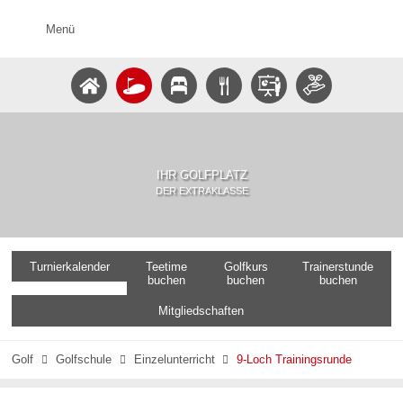
Menü
IHR GOLFPLATZ
DER EXTRAKLASSE
Turnierkalender
Teetime
Golfkurs
Trainerstunde
buchen
buchen
buchen
Mitgliedschaften
Golf
Golfschule
Einzelunterricht
9-Loch Trainingsrunde


