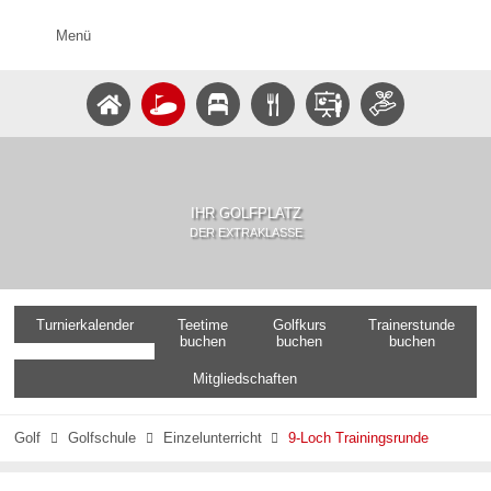
Menü
IHR GOLFPLATZ
DER EXTRAKLASSE
Turnierkalender
Teetime
Golfkurs
Trainerstunde
buchen
buchen
buchen
Mitgliedschaften
Golf
Golfschule
Einzelunterricht
9-Loch Trainingsrunde


