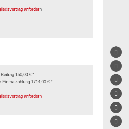
gliedsvertrag anforder
n


. Beitrag 150,00 € *

r Einmalzahlung 1714,00 € *

gliedsvertrag anfordern
