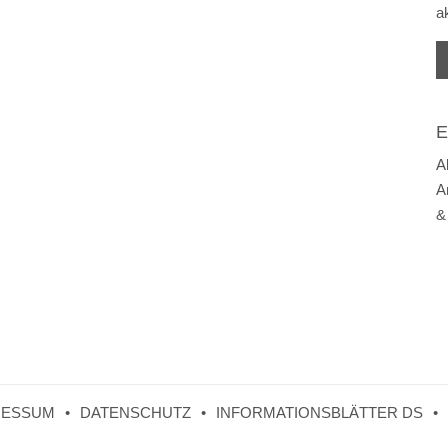
a
E
A
A
&
RESSUM
DATENSCHUTZ
INFORMATIONSBLÄTTER DS