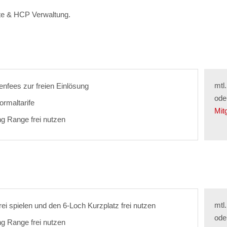
rte & HCP Verwaltung.
mtl.
eenfees zur freien Einlösung
ode
ormaltarife
Mit
ng Range frei nutzen
mtl
rei spielen und den 6-Loch Kurzplatz frei nutzen
ode
ng Range frei nutzen