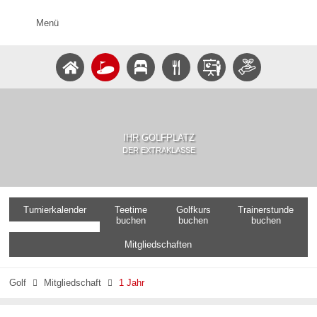
Menü
IHR GOLFPLATZ
DER EXTRAKLASSE
Turnierkalender
Teetime
Golfkurs
Trainerstunde
buchen
buchen
buchen
Mitgliedschaften
Golf
Mitgliedschaft
1 Jahr

